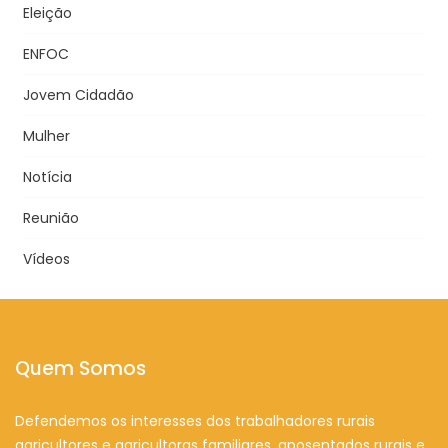
Eleição
ENFOC
Jovem Cidadão
Mulher
Notícia
Reunião
Vídeos
Quem Somos
Defendemos os interesses dos trabalhadores rurais
agricultores e agricultoras familiares, aposentados rurais e