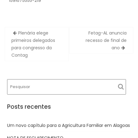
” “1591675555-219”
Navegação
Plenária elege
Fetag-AL anuncia
de
primeiros delegados
recesso de final de
Post
para congresso da
ano
Contag
Posts recentes
Um novo capítulo para a Agricultura Familiar em Alagoas