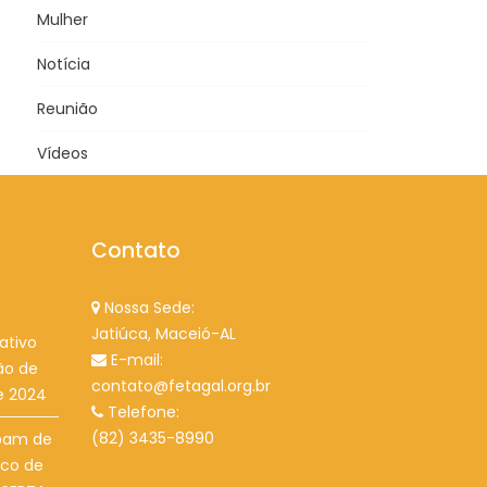
Mulher
Notícia
Reunião
Vídeos
Contato
Nossa Sede:
Jatiúca, Maceió-AL
ativo
E-mail:
ão de
contato@fetagal.org.br
e 2024
Telefone:
(82) 3435-8990
ipam de
ico de