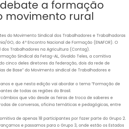
 debate a formação
o movimento rural
ntes do Movimento Sindical dos Trabalhadores e Trabalhadoras
ânia/GO, do 4º Encontro Nacional de Formação (ENAFOR). O
dos Trabalhadores na Agricultura (Contag).
mação Sindical da Fetag-AL, Givaldo Teles, a comitiva
o cinco deles diretores da federação, dois da rede de
ias de Base” do Movimento sindical de Trabalhadores e
s anos e que nesta edição vai abordar o tema “Formação de
antes de todas as regiões do Brasil.
ercâmbios que vão desde as feiras de troca de saberes e
s, rodas de conversas, oficina temáticas e pedagógicas, entre
itiva de apenas 18 participantes por fazer parte do Grupo 2.
vançamos e passamos para o Grupo 3, onde estão os Estados