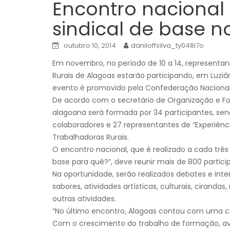
Encontro nacional
sindical de base n
outubro 10, 2014
daniloffsilva_ty048i7o
Em novembro, no período de 10 a 14, representa
Rurais de Alagoas estarão participando, em Luzi
evento é promovido pela Confederação Nacional 
De acordo com o secretário de Organização e For
alagoana será formada por 34 participantes, send
colaboradores e 27 representantes de “Experiênc
Trabalhadoras Rurais.
O encontro nacional, que é realizado a cada trê
base para quê?”, deve reunir mais de 800 particip
Na oportunidade, serão realizados debates e int
sabores, atividades artísticas, culturais, ciranda
outras atividades.
“No último encontro, Alagoas contou com uma com
Com o crescimento do trabalho de formação, a