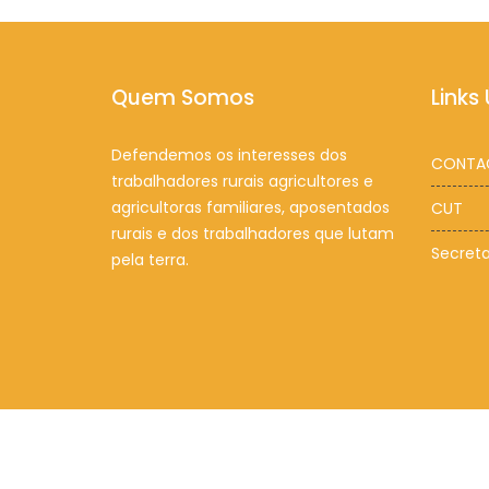
Quem Somos
Links 
Defendemos os interesses dos
CONTA
trabalhadores rurais agricultores e
agricultoras familiares, aposentados
CUT
rurais e dos trabalhadores que lutam
Secreta
pela terra.
© FETAG Alagoas 2022 - Todos Os Di