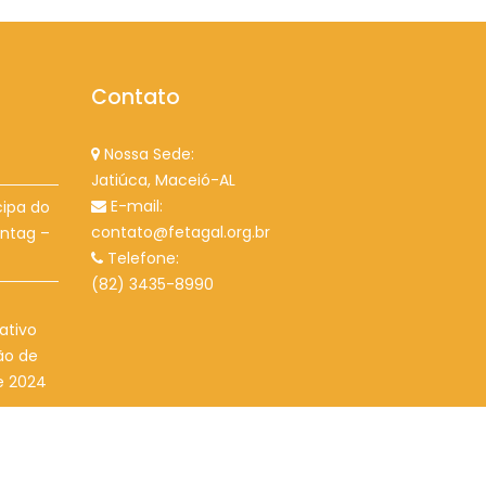
Contato
Nossa Sede:
Jatiúca, Maceió-AL
E-mail:
cipa do
contato@fetagal.org.br
ontag –
Telefone:
(82) 3435-8990
ativo
ão de
e 2024