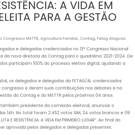
ESISTÊNCIA: A VIDA EM
 ELEITA PARA A GESTÃO
,
,
,
3o Congresso MSTTR
Agricultura Familiar
Contag
Fetag Alagoas
egados e delegadas credenciados no 13º Congresso Nacional
 da nova diretoria da Contag para o quadriênio 2021-2024. De
os participam 100% do processo eletivo digital, ajudando a
igital, os delegados e delegadas da FETAG/AL credenciados
de congresso e deram suas contribuições nos debates e na
estão da Contag e do MSTTR pelos próximos 04 anos.
 também presidente da comissão eleitoral, anunciar o
das 14h. No total foram 2.452 votos SIM, 24 votos brancos e 09
LUTA E RESISTÊNCIA: A VIDA EM PRIMEIRO LUGAR”. Ao final do
er aprovada pelos delegados e delegadas presentes.