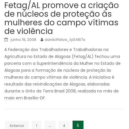
Fetag/AL promove a criação
de núcleos de proteção às
mulheres do campo vítimas
de violência
junho 19, 2008
daniloffsilva_ty048i7o
A Federação dos Trabalhadores e Trabalhadoras na
Agricultura no Estado de Alagoas (Fetag/AL) fechou uma
parceria com a Superintendência da Mulher no Estado de
Alagoas para a formação de núcleos de proteção às
mulheres do campo vítimas de violência. A iniciativa é
resultado das reivindicações de Alagoas, elaboradas
durante o Grito da Terra Brasil 2008, realizada no mês de
maio em Brasília-DF.
Navegação
…
5
Anterior
1
4