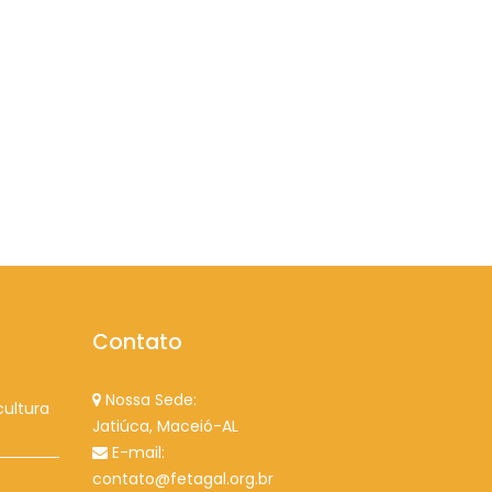
Contato
Nossa Sede:
cultura
Jatiúca, Maceió-AL
E-mail:
contato@fetagal.org.br