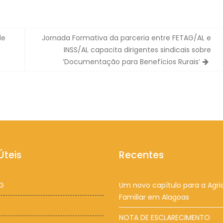
de
Jornada Formativa da parceria entre FETAG/AL e
INSS/AL capacita dirigentes sindicais sobre
‘Documentação para Benefícios Rurais’
Úteis
Recentes
G
Um novo capítulo para a Agri
Familiar em Alagoas
NOTA DE ESCLARECIMENTO