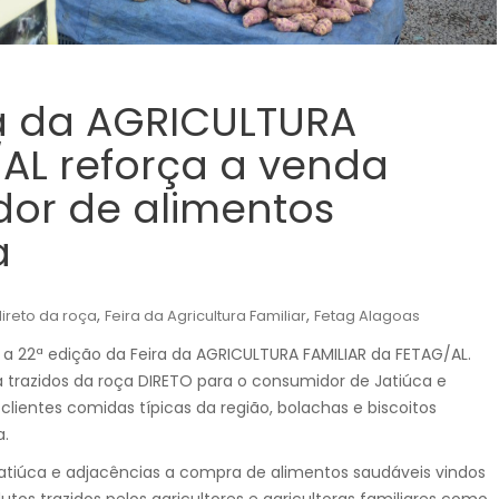
ra da AGRICULTURA
/AL reforça a venda
dor de alimentos
a
,
,
ireto da roça
Feira da Agricultura Familiar
Fetag Alagoas
a 22ª edição da Feira da AGRICULTURA FAMILIAR da FETAG/AL.
a trazidos da roça DIRETO para o consumidor de Jatiúca e
clientes comidas típicas da região, bolachas e biscoitos
a.
Jatiúca e adjacências a compra de alimentos saudáveis vindos
tos trazidos pelos agricultores e agricultoras familiares como