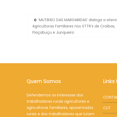
Navegação
‘MUTIRÃO DAS MARGARIDAS’ dialoga a aten
de
Agricultoras Familiares nos STTR’s de Craíbas,
Post
Piaçabuçu e Junqueiro
Quem Somos
Links 
Defendemos os interesses dos
CONTA
trabalhadores rurais agricultores e
agricultoras familiares, aposentados
CUT
rurais e dos trabalhadores que lutam