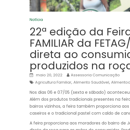
Notícia
22ª edição da Fei
FAMILIAR da FETAG
direta ao consumi
produzidos na roç
maio 20, 2022
Assessoria Comunicação
,
,
Agricultura Familiar
Alimento Saudável
Alimentod
Nos dias 06 e 07/05 (sexta e sábado) aconteceu 
Além dos produtos tradicionais presentes na feir
bairros vizinhos, a feira também proporciona aos 
caseiros e o tradicional pastel com caldo de can
A feira proporciona aos moradores do bairro de 
direto da roça para as mãos do consumidor. Produ